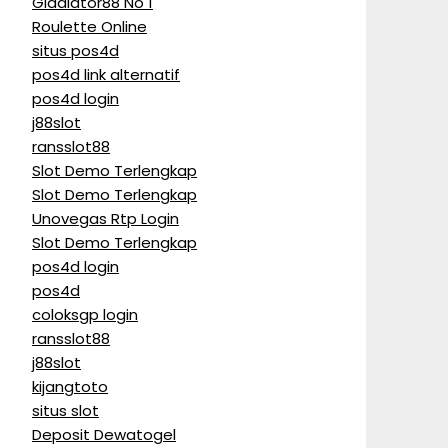
Gladiator88 No 1
Roulette Online
situs pos4d
pos4d link alternatif
pos4d login
j88slot
ransslot88
Slot Demo Terlengkap
Slot Demo Terlengkap
Unovegas Rtp Login
Slot Demo Terlengkap
pos4d login
pos4d
coloksgp login
ransslot88
j88slot
kijangtoto
situs slot
Deposit Dewatogel