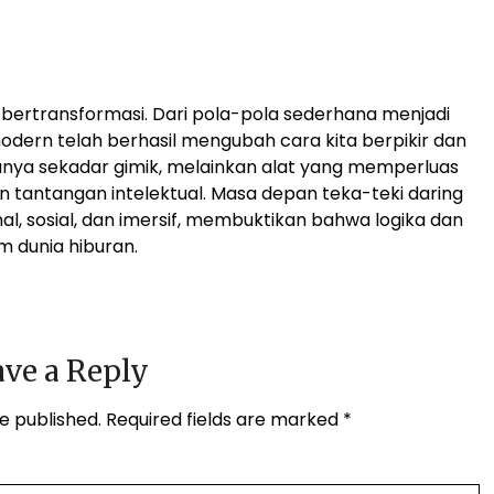
 bertransformasi. Dari pola-pola sederhana menjadi
modern telah berhasil mengubah cara kita berpikir dan
hanya sekadar gimik, melainkan alat yang memperluas
 tantangan intelektual. Masa depan teka-teki daring
l, sosial, dan imersif, membuktikan bahwa logika dan
 dunia hiburan.
ve a Reply
e published.
Required fields are marked
*