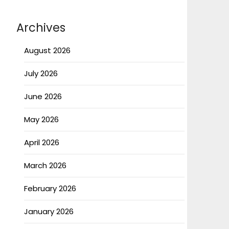
Archives
August 2026
July 2026
June 2026
May 2026
April 2026
March 2026
February 2026
January 2026