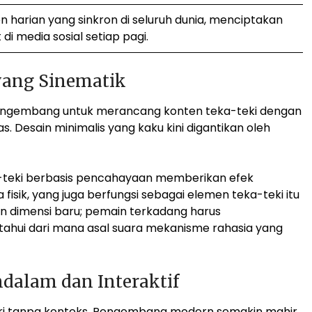
 harian yang sinkron di seluruh dunia, menciptakan
i media sosial setiap pagi.
 yang Sinematik
pengembang untuk merancang konten teka-teki dengan
as. Desain minimalis yang kaku kini digantikan oleh
-teki berbasis pencahayaan memberikan efek
isik, yang juga berfungsi sebagai elemen teka-teki itu
 dimensi baru; pemain terkadang harus
hui dari mana asal suara mekanisme rahasia yang
ndalam dan Interaktif
endiri tanpa konteks. Pengembang modern semakin mahir