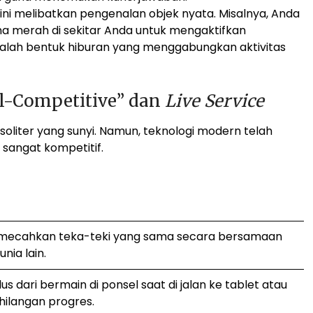
ini melibatkan pengenalan objek nyata. Misalnya, Anda
a merah di sekitar Anda untuk mengaktifkan
adalah bentuk hiburan yang menggabungkan aktivitas
al-Competitive” dan
Live Service
soliter yang sunyi. Namun, teknologi modern telah
 sangat kompetitif.
mecahkan teka-teki yang sama secara bersamaan
nia lain.
s dari bermain di ponsel saat di jalan ke tablet atau
hilangan progres.