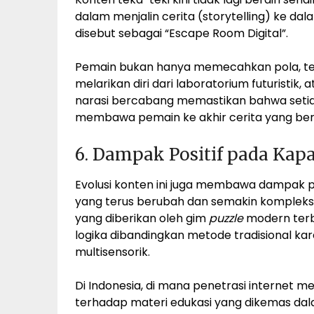
dalam menjalin cerita (storytelling) ke d
disebut sebagai “Escape Room Digital”.
Pemain bukan hanya memecahkan pola, tet
melarikan diri dari laboratorium futuristi
narasi bercabang memastikan bahwa seti
membawa pemain ke akhir cerita yang berbe
6. Dampak Positif pada Kapa
Evolusi konten ini juga membawa dampak 
yang terus berubah dan semakin kompleks, o
yang diberikan oleh gim
puzzle
modern terbu
logika dibandingkan metode tradisional ka
multisensorik.
Di Indonesia, di mana penetrasi internet m
terhadap materi edukasi yang dikemas dal