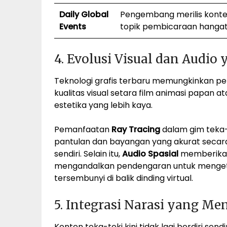
Daily Global
Pengembang merilis konten
Events
topik pembicaraan hangat d
4. Evolusi Visual dan Audio
Teknologi grafis terbaru memungkinkan 
kualitas visual setara film animasi papan at
estetika yang lebih kaya.
Pemanfaatan
Ray Tracing
dalam gim teka
pantulan dan bayangan yang akurat secara f
sendiri. Selain itu,
Audio Spasial
memberikan
mengandalkan pendengaran untuk mengeta
tersembunyi di balik dinding virtual.
5. Integrasi Narasi yang Me
Konten teka-teki kini tidak lagi berdiri s