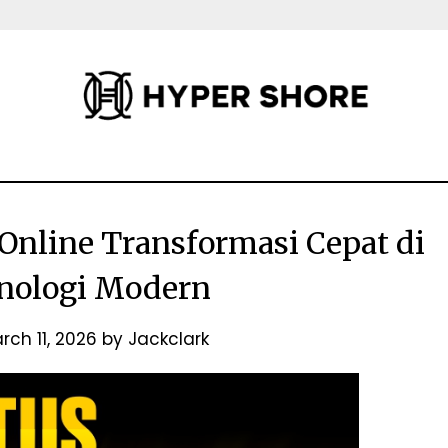
 Online Transformasi Cepat di
nologi Modern
rch 11, 2026
by
Jackclark