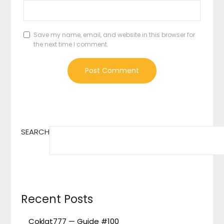
Save my name, email, and website in this browser for
the next time I comment.
SEARCH
Recent Posts
Coklat777 — Guide #100