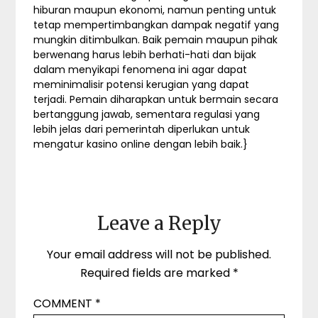
hiburan maupun ekonomi, namun penting untuk
tetap mempertimbangkan dampak negatif yang
mungkin ditimbulkan. Baik pemain maupun pihak
berwenang harus lebih berhati-hati dan bijak
dalam menyikapi fenomena ini agar dapat
meminimalisir potensi kerugian yang dapat
terjadi. Pemain diharapkan untuk bermain secara
bertanggung jawab, sementara regulasi yang
lebih jelas dari pemerintah diperlukan untuk
mengatur kasino online dengan lebih baik.}
Leave a Reply
Your email address will not be published.
Required fields are marked
*
COMMENT
*