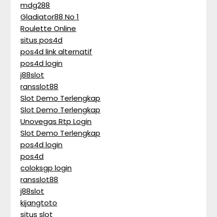
mdg288
Gladiator88 No 1
Roulette Online
situs pos4d
pos4d link alternatif
pos4d login
j88slot
ransslot88
Slot Demo Terlengkap
Slot Demo Terlengkap
Unovegas Rtp Login
Slot Demo Terlengkap
pos4d login
pos4d
coloksgp login
ransslot88
j88slot
kijangtoto
situs slot