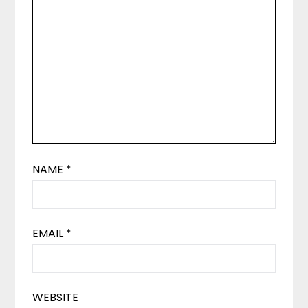
NAME
*
EMAIL
*
WEBSITE