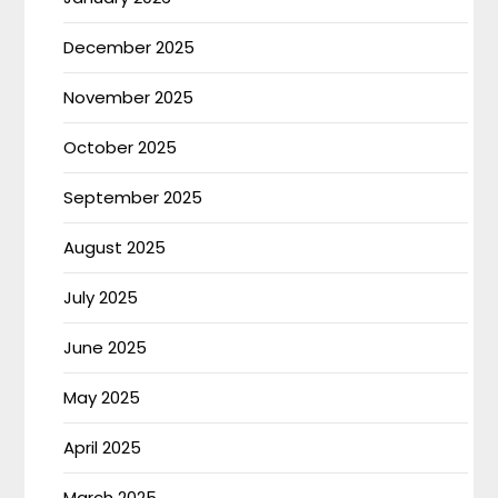
December 2025
November 2025
October 2025
September 2025
August 2025
July 2025
June 2025
May 2025
April 2025
March 2025