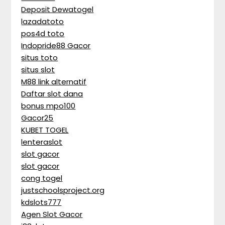
Deposit Dewatogel
lazadatoto
pos4d toto
Indopride88 Gacor
situs toto
situs slot
M88 link alternatif
Daftar slot dana
bonus mpo100
Gacor25
KUBET TOGEL
lenteraslot
slot gacor
slot gacor
cong togel
justschoolsproject.org
kdslots777
Agen Slot Gacor