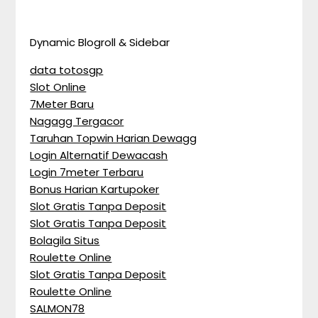
Dynamic Blogroll & Sidebar
data totosgp
Slot Online
7Meter Baru
Nagagg Tergacor
Taruhan Topwin Harian Dewagg
Login Alternatif Dewacash
Login 7meter Terbaru
Bonus Harian Kartupoker
Slot Gratis Tanpa Deposit
Slot Gratis Tanpa Deposit
Bolagila Situs
Roulette Online
Slot Gratis Tanpa Deposit
Roulette Online
SALMON78