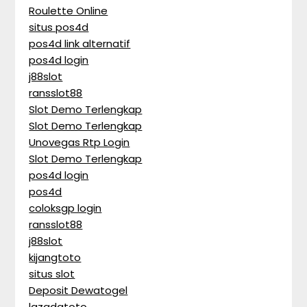
Roulette Online
situs pos4d
pos4d link alternatif
pos4d login
j88slot
ransslot88
Slot Demo Terlengkap
Slot Demo Terlengkap
Unovegas Rtp Login
Slot Demo Terlengkap
pos4d login
pos4d
coloksgp login
ransslot88
j88slot
kijangtoto
situs slot
Deposit Dewatogel
lazadatoto