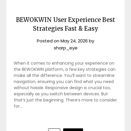
BEWOKWIN User Experience Best
Strategies Fast & Easy
Posted on
May 24, 2026
by
sharp_eye
When it comes to enhancing your experience on
the BEWOKWIN platform, a few key strategies can
make all the difference. You’ll want to streamline
navigation, ensuring you can find what you need
without hassle. Responsive design is crucial too,
especially as you switch between devices. But
that’s just the beginning. There’s more to consider
for…
Posts