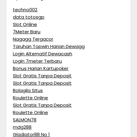
techno002
data totosgp
Slot Online
7Meter Baru
Nagagg Tergacor
Taruhan Topwin Harian Dewagg
Login Alternatif Dewacash
Login 7meter Terbaru
Bonus Harian Kartupoker
Slot Gratis Tanpa Deposit
Slot Gratis Tanpa Deposit
Bolagila Situs
Roulette Online
Slot Gratis Tanpa Deposit
Roulette Online
SALMON78
mdg288
Gladiator88 No 1