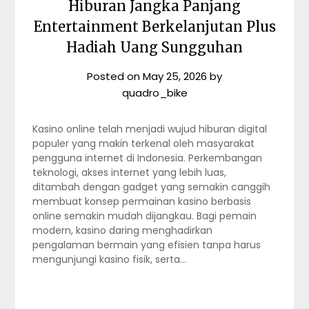
Hiburan Jangka Panjang
Entertainment Berkelanjutan Plus
Hadiah Uang Sungguhan
Posted on
May 25, 2026
by
quadro_bike
Kasino online telah menjadi wujud hiburan digital
populer yang makin terkenal oleh masyarakat
pengguna internet di Indonesia. Perkembangan
teknologi, akses internet yang lebih luas,
ditambah dengan gadget yang semakin canggih
membuat konsep permainan kasino berbasis
online semakin mudah dijangkau. Bagi pemain
modern, kasino daring menghadirkan
pengalaman bermain yang efisien tanpa harus
mengunjungi kasino fisik, serta…