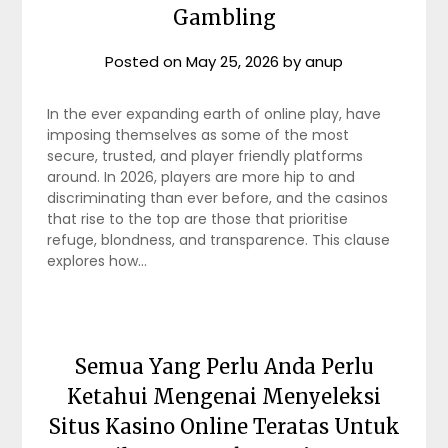
Gambling
Posted on
May 25, 2026
by
anup
In the ever expanding earth of online play, have
imposing themselves as some of the most
secure, trusted, and player friendly platforms
around. In 2026, players are more hip to and
discriminating than ever before, and the casinos
that rise to the top are those that prioritise
refuge, blondness, and transparence. This clause
explores how…
Semua Yang Perlu Anda Perlu
Ketahui Mengenai Menyeleksi
Situs Kasino Online Teratas Untuk