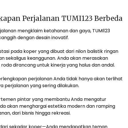
kapan Perjalanan TUMI123 Berbeda
jalanan mengklaim ketahanan dan gaya, TUMI123
ggih dengan desain inovatif.
asi pada koper yang dibuat dari nilon balistik ringan
an sekaligus keanggunan. Anda akan merasakan
roda dirancang untuk kinerja yang halus dan andal.
erlengkapan perjalanan Anda tidak hanya akan terlihat
 perjalanan yang sering dilakukan.
artemen pintar yang membantu Anda mengatur
da akan menghargai estetika modern dan ramping
an, dari bisnis hingga rekreasi.
 dari sekadar koper—Anda mendapatkan teman