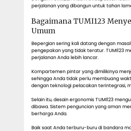
perjalanan yang dibangun untuk tahan lam
Bagaimana TUMI123 Menyel
Umum
Bepergian sering kali datang dengan masala
pengepakan yang tidak teratur. TUMI123 m
perjalanan Anda lebih lancar.
Kompartemen pintar yang dimilikinya menj
sehingga Anda tidak perlu membuang waktu 
dengan teknologi pelacakan terintegrasi,
Selain itu, desain ergonomis TUMI123 men
dibawa. Sistem penguncian yang aman mem
berharga Anda.
Baik saat Anda terburu-buru di bandara ma