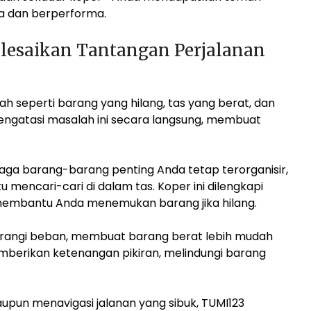
a dan berperforma.
esaikan Tantangan Perjalanan
h seperti barang yang hilang, tas yang berat, dan
engatasi masalah ini secara langsung, membuat
aga barang-barang penting Anda tetap terorganisir,
mencari-cari di dalam tas. Koper ini dilengkapi
 membantu Anda menemukan barang jika hilang.
gurangi beban, membuat barang berat lebih mudah
berikan ketenangan pikiran, melindungi barang
upun menavigasi jalanan yang sibuk, TUMI123