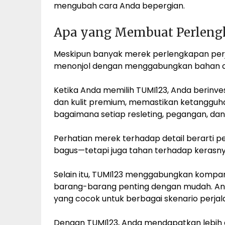
mengubah cara Anda bepergian.
Apa yang Membuat Perleng
Meskipun banyak merek perlengkapan per
menonjol dengan menggabungkan bahan can
Ketika Anda memilih TUMI123, Anda berinvest
dan kulit premium, memastikan ketangguh
bagaimana setiap resleting, pegangan, dan 
Perhatian merek terhadap detail berarti p
bagus—tetapi juga tahan terhadap kerasnya
Selain itu, TUMI123 menggabungkan komp
barang-barang penting dengan mudah. An
yang cocok untuk berbagai skenario perjalan
Dengan TUMI123, Anda mendapatkan lebih