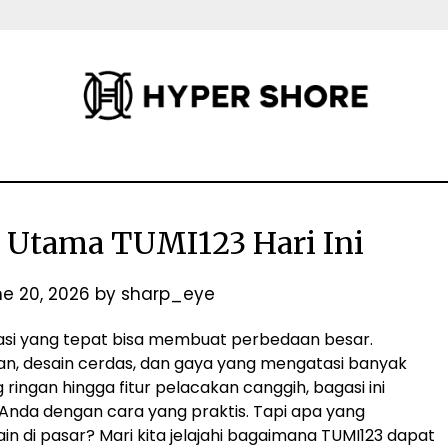
Utama TUMI123 Hari Ini
e 20, 2026
by
sharp_eye
gasi yang tepat bisa membuat perbedaan besar.
, desain cerdas, dan gaya yang mengatasi banyak
ringan hingga fitur pelacakan canggih, bagasi ini
Anda dengan cara yang praktis. Tapi apa yang
n di pasar? Mari kita jelajahi bagaimana TUMI123 dapat