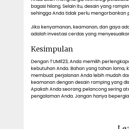
bagasi hilang. Selain itu, desain yang ramp
sehingga Anda tidak perlu mengorbankan p
Jika kenyamanan, keamanan, dan gaya adal
adalah investasi cerdas yang menyesuaika
Kesimpulan
Dengan TUMI123, Anda memilih perlengka
kebutuhan Anda. Bahan yang tahan lama, k
membuat perjalanan Anda lebih mudah dan
keamanan dengan desain ramping yang dise
Apakah Anda seorang pelancong sering ata
pengalaman Anda. Jangan hanya bepergian
Lea