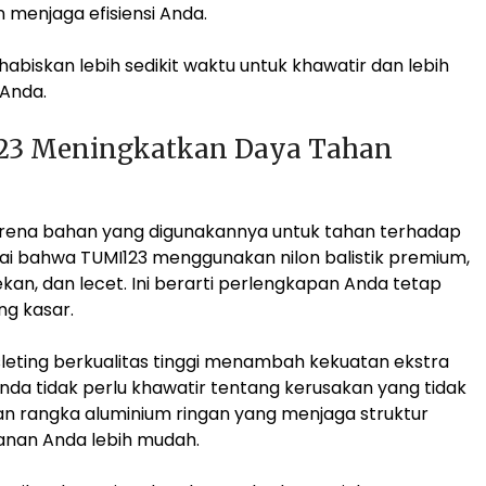
menjaga efisiensi Anda.
biskan lebih sedikit waktu untuk khawatir dan lebih
 Anda.
23 Meningkatkan Daya Tahan
 karena bahan yang digunakannya untuk tahan terhadap
i bahwa TUMI123 menggunakan nilon balistik premium,
kan, dan lecet. Ini berarti perlengkapan Anda tetap
ng kasar.
sleting berkualitas tinggi menambah kekuatan ekstra
 Anda tidak perlu khawatir tentang kerusakan yang tidak
kan rangka aluminium ringan yang menjaga struktur
nan Anda lebih mudah.