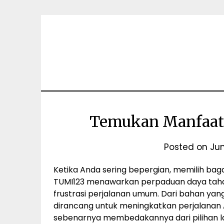
Skip
to
content
Temukan Manfaat 
Posted on
Jun
Ketika Anda sering bepergian, memilih ba
TUMI123 menawarkan perpaduan daya tahan
frustrasi perjalanan umum. Dari bahan yang 
dirancang untuk meningkatkan perjalanan 
sebenarnya membedakannya dari pilihan lai