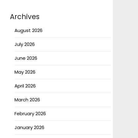
Archives
August 2026
July 2026
June 2026
May 2026
April 2026
March 2026
February 2026
January 2026