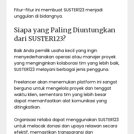
Fitur-fitur ini membuat SUSTER123 menjadi
unggulan di bidangnya.
Siapa yang Paling Diuntungkan
dari SUSTER123?
Baik Anda pemilik usaha kecil yang ingin
menyederhanakan operasi atau manajer proyek
yang menginginkan kolaborasi tim yang lebih baik,
SUSTER123 melayani berbagai jenis pengguna.
Freelancer akan menemukan platform ini sangat
berguna untuk mengelola proyek dan tenggat
waktu klien, sementara tim yang lebih besar
dapat memanfaatkan alat komunikasi yang
ditingkatkan.
Organisasi nirlaba dapat menggunakan SUSTER123
untuk melacak donasi dan upaya relawan secara
efektif, memastikan transparansi dan