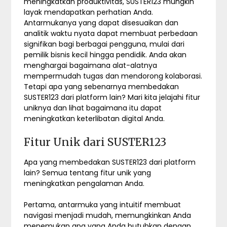
meningkatkan produktivitas, SUSTER123 mungkin
layak mendapatkan perhatian Anda.
Antarmukanya yang dapat disesuaikan dan
analitik waktu nyata dapat membuat perbedaan
signifikan bagi berbagai pengguna, mulai dari
pemilik bisnis kecil hingga pendidik. Anda akan
menghargai bagaimana alat-alatnya
mempermudah tugas dan mendorong kolaborasi.
Tetapi apa yang sebenarnya membedakan
SUSTER123 dari platform lain? Mari kita jelajahi fitur
uniknya dan lihat bagaimana itu dapat
meningkatkan keterlibatan digital Anda.
Fitur Unik dari SUSTER123
Apa yang membedakan SUSTER123 dari platform
lain? Semua tentang fitur unik yang
meningkatkan pengalaman Anda.
Pertama, antarmuka yang intuitif membuat
navigasi menjadi mudah, memungkinkan Anda
menemukan apa yang Anda butuhkan dengan