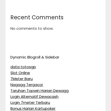
Recent Comments
No comments to show.
Dynamic Blogroll & Sidebar
data totosgp
Slot Online
7Meter Baru
Nagagg Tergacor
Taruhan Topwin Harian Dewagg
Login Alternatif Dewacash
Login 7meter Terbaru
Bonus Harian Kartupoker