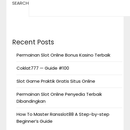
SEARCH
Recent Posts
Permainan Slot Online Bonus Kasino Terbaik
Coklat777 — Guide #100
Slot Game Praktik Gratis Situs Online
Permainan Slot Online Penyedia Terbaik
Dibandingkan
How To Master Ransslot88 A Step-by-step
Beginner’s Guide