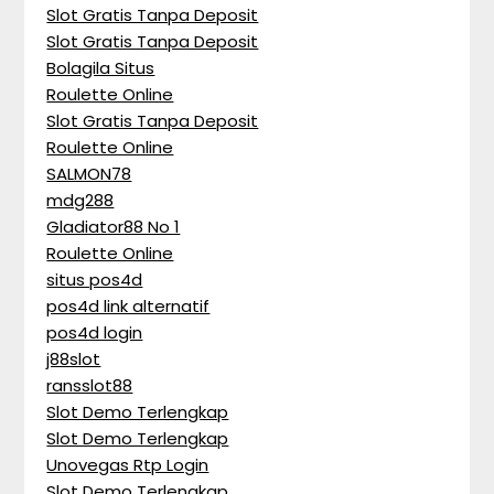
Slot Gratis Tanpa Deposit
Slot Gratis Tanpa Deposit
Bolagila Situs
Roulette Online
Slot Gratis Tanpa Deposit
Roulette Online
SALMON78
mdg288
Gladiator88 No 1
Roulette Online
situs pos4d
pos4d link alternatif
pos4d login
j88slot
ransslot88
Slot Demo Terlengkap
Slot Demo Terlengkap
Unovegas Rtp Login
Slot Demo Terlengkap