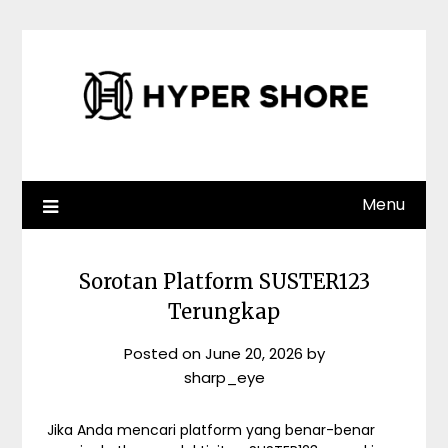
Skip
to
content
Menu
Sorotan Platform SUSTER123
Terungkap
Posted on
June 20, 2026
by
sharp_eye
Jika Anda mencari platform yang benar-benar