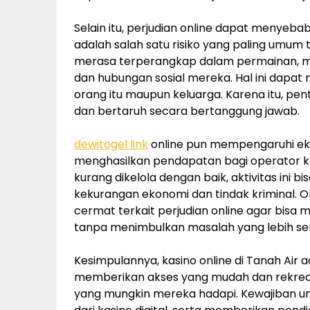
Selain itu, perjudian online dapat menyeba
adalah salah satu risiko yang paling umum
merasa terperangkap dalam permainan, m
dan hubungan sosial mereka. Hal ini dapat 
orang itu maupun keluarga. Karena itu, p
dan bertaruh secara bertanggung jawab.
dewitogel link
online pun mempengaruhi ekon
menghasilkan pendapatan bagi operator kasi
kurang dikelola dengan baik, aktivitas ini bi
kekurangan ekonomi dan tindak kriminal. Ol
cermat terkait perjudian online agar bisa
tanpa menimbulkan masalah yang lebih ser
Kesimpulannya, kasino online di Tanah Air
memberikan akses yang mudah dan rekreasi,
yang mungkin mereka hadapi. Kewajiban 