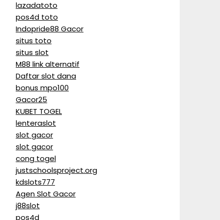
lazadatoto
pos4d toto
Indopride88 Gacor
situs toto
situs slot
M88 link alternatif
Daftar slot dana
bonus mpo100
Gacor25
KUBET TOGEL
lenteraslot
slot gacor
slot gacor
cong togel
justschoolsproject.org
kdslots777
Agen Slot Gacor
j88slot
pos4d