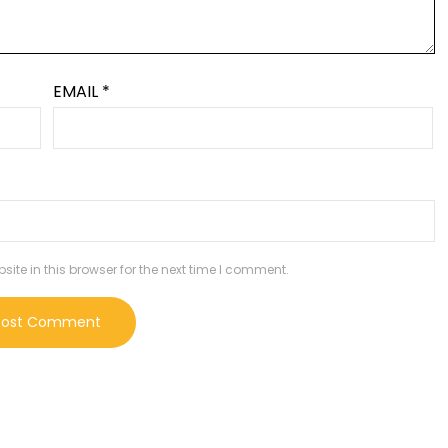
EMAIL
*
te in this browser for the next time I comment.