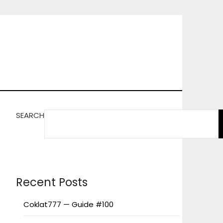
SEARCH
Recent Posts
Coklat777 — Guide #100