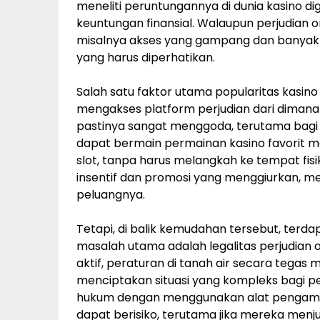
meneliti peruntungannya di dunia kasino d
keuntungan finansial. Walaupun perjudi
misalnya akses yang gampang dan banyak 
yang harus diperhatikan.
Salah satu faktor utama popularitas kasin
mengakses platform perjudian dari dimana 
pastinya sangat menggoda, terutama bagi 
dapat bermain permainan kasino favorit me
slot, tanpa harus melangkah ke tempat fisik
insentif dan promosi yang menggiurkan, m
peluangnya.
Tetapi, di balik kemudahan tersebut, terdap
masalah utama adalah legalitas perjudian o
aktif, peraturan di tanah air secara tegas 
menciptakan situasi yang kompleks bagi p
hukum dengan menggunakan alat pengaman a
dapat berisiko, terutama jika mereka men