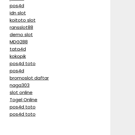
pos4d
idn slot
koitoto slot
ransslot88
demo slot
MDG288
tata4d
kokopik
pos4d toto
pos4d
bromoslot daftar
naga303
slot online
Togel Online
pos4d toto
pos4d toto