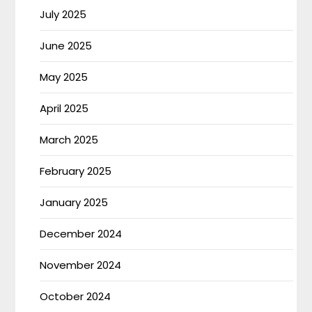
July 2025
June 2025
May 2025
April 2025
March 2025
February 2025
January 2025
December 2024
November 2024
October 2024