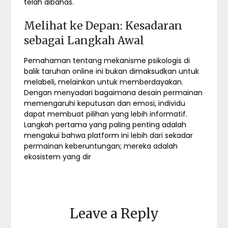
telah dibahas.
Melihat ke Depan: Kesadaran
sebagai Langkah Awal
Pemahaman tentang mekanisme psikologis di
balik taruhan online ini bukan dimaksudkan untuk
melabeli, melainkan untuk memberdayakan.
Dengan menyadari bagaimana desain permainan
memengaruhi keputusan dan emosi, individu
dapat membuat pilihan yang lebih informatif.
Langkah pertama yang paling penting adalah
mengakui bahwa platform ini lebih dari sekadar
permainan keberuntungan; mereka adalah
ekosistem yang dir
Leave a Reply