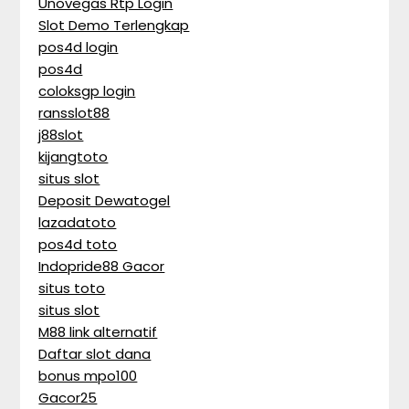
Unovegas Rtp Login
Slot Demo Terlengkap
pos4d login
pos4d
coloksgp login
ransslot88
j88slot
kijangtoto
situs slot
Deposit Dewatogel
lazadatoto
pos4d toto
Indopride88 Gacor
situs toto
situs slot
M88 link alternatif
Daftar slot dana
bonus mpo100
Gacor25