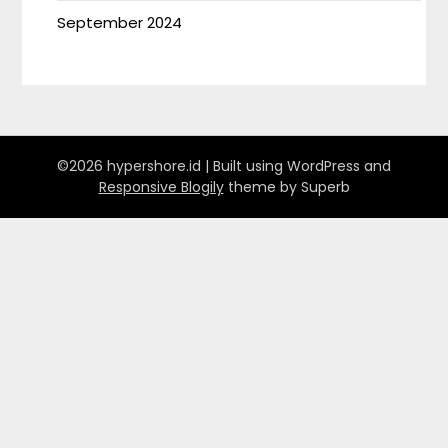
September 2024
©2026 hypershore.id
| Built using WordPress and
Responsive Blogily
theme by Superb