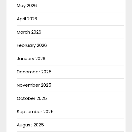
May 2026
April 2026
March 2026
February 2026
January 2026
December 2025
November 2025
October 2025
September 2025
August 2025