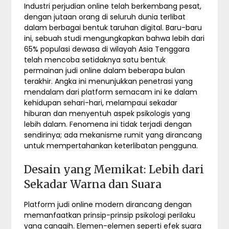
Industri perjudian online telah berkembang pesat,
dengan jutaan orang di seluruh dunia terlibat
dalam berbagai bentuk taruhan digital. Baru-baru
ini, sebuah studi mengungkapkan bahwa lebih dari
65% populasi dewasa di wilayah Asia Tenggara
telah mencoba setidaknya satu bentuk
permainan judi online dalam beberapa bulan
terakhir. Angka ini menunjukkan penetrasi yang
mendalam dari platform semacam ini ke dalam
kehidupan sehari-hari, melampaui sekadar
hiburan dan menyentuh aspek psikologis yang
lebih dalam. Fenomena ini tidak terjadi dengan
sendirinya; ada mekanisme rumit yang dirancang
untuk mempertahankan keterlibatan pengguna.
Desain yang Memikat: Lebih dari
Sekadar Warna dan Suara
Platform judi online modern dirancang dengan
memanfaatkan prinsip-prinsip psikologi perilaku
yang canggih. Elemen-elemen seperti efek suara