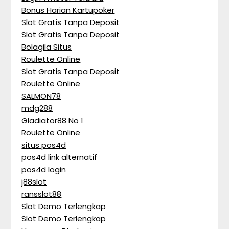
Bonus Harian Kartupoker
Slot Gratis Tanpa Deposit
Slot Gratis Tanpa Deposit
Bolagila Situs
Roulette Online
Slot Gratis Tanpa Deposit
Roulette Online
SALMON78
mdg288
Gladiator88 No 1
Roulette Online
situs pos4d
pos4d link alternatif
pos4d login
j88slot
ransslot88
Slot Demo Terlengkap
Slot Demo Terlengkap