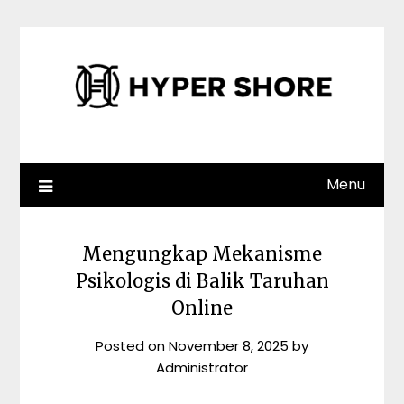
Skip
to
content
Menu
Mengungkap Mekanisme
Psikologis di Balik Taruhan
Online
Posted on
November 8, 2025
by
Administrator