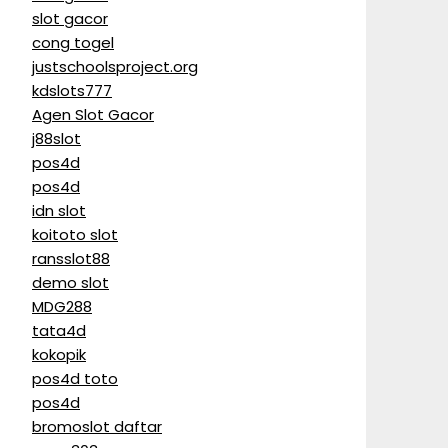
slot gacor
cong togel
justschoolsproject.org
kdslots777
Agen Slot Gacor
j88slot
pos4d
pos4d
idn slot
koitoto slot
ransslot88
demo slot
MDG288
tata4d
kokopik
pos4d toto
pos4d
bromoslot daftar