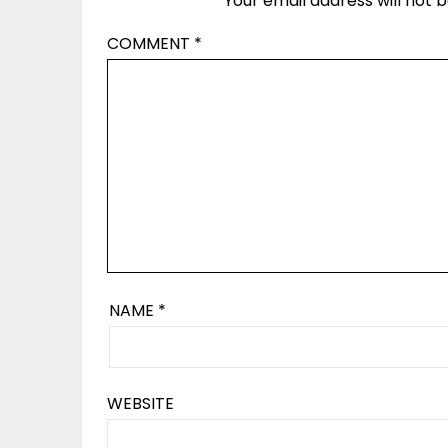
Your email address will not b
COMMENT
*
NAME
*
WEBSITE