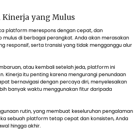
Kinerja yang Mulus
tika platform merespons dengan cepat, dan
 mulus di berbagai perangkat. Anda akan merasakan
responsif, serta transisi yang tidak mengganggu alur
baruan, atau kembali setelah jeda, platform ini
 Kinerja itu penting karena mengurangi penundaan
at bernavigasi dengan percaya diri, menyelesaikan
ebih banyak waktu menggunakan fitur daripada
ggunaan rutin, yang membuat keseluruhan pengalaman
tika sebuah platform tetap cepat dan konsisten, Anda
wal hingga akhir.