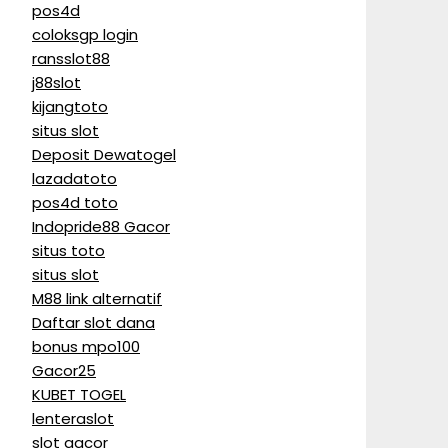
pos4d
coloksgp login
ransslot88
j88slot
kijangtoto
situs slot
Deposit Dewatogel
lazadatoto
pos4d toto
Indopride88 Gacor
situs toto
situs slot
M88 link alternatif
Daftar slot dana
bonus mpo100
Gacor25
KUBET TOGEL
lenteraslot
slot gacor