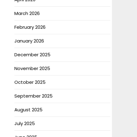
March 2026
February 2026
January 2026
December 2025
November 2025
October 2025
September 2025
August 2025
July 2025