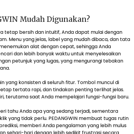
GWIN Mudah Digunakan?
tap bersih dan intuitif, Anda dapat mulai dengan
m. Menu yang jelas, label yang mudah dibaca, dan tata
 menemukan alat dengan cepat, sehingga Anda
encari dan lebih banyak waktu untuk menyelesaikan
ngan petunjuk yang lugas, yang mengurangi tebakan
ana.
 yang konsisten di seluruh fitur. Tombol muncul di
p tertata rapi, dan tindakan penting terlihat jelas.
i, terutama saat Anda mempelajari fungsi-fungsi baru.
i tahu Anda apa yang sedang terjadi, sementara
klik yang tidak perlu. PEDANGWIN membuat tugas rutin
 diprediksi, memberi Anda pengalaman yang lebih mulus
 sehari-hari dengan lebih sedikit frustrasi secara