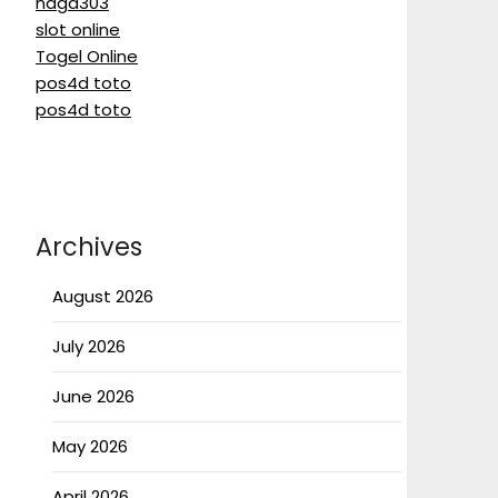
naga303
slot online
Togel Online
pos4d toto
pos4d toto
Archives
August 2026
July 2026
June 2026
May 2026
April 2026