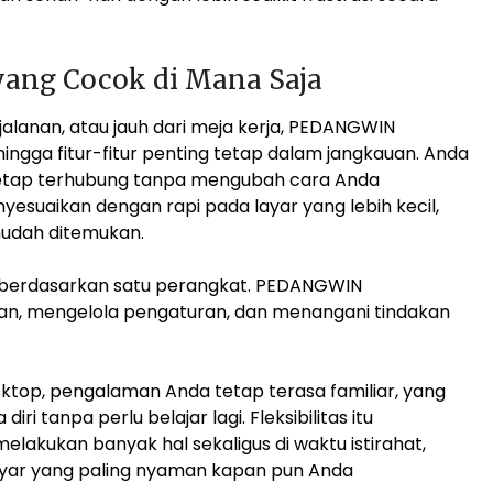
ang Cocok di Mana Saja
jalanan, atau jauh dari meja kerja, PEDANGWIN
ingga fitur-fitur penting tetap dalam jangkauan. Anda
 tetap terhubung tanpa mengubah cara Anda
suaikan dengan rapi pada layar yang lebih kecil,
mudah ditemukan.
 berdasarkan satu perangkat. PEDANGWIN
, mengelola pengaturan, dan menangani tindakan
sktop, pengalaman Anda tetap terasa familiar, yang
tanpa perlu belajar lagi. Fleksibilitas itu
elakukan banyak hal sekaligus di waktu istirahat,
ayar yang paling nyaman kapan pun Anda