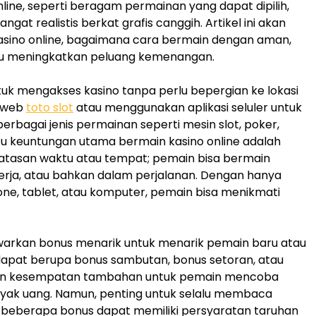
line, seperti beragam permainan yang dapat dipilih,
gat realistis berkat grafis canggih. Artikel ini akan
ino online, bagaimana cara bermain dengan aman,
u meningkatkan peluang kemenangan.
uk mengakses kasino tanpa perlu bepergian ke lokasi
s web
toto slot
atau menggunakan aplikasi seluler untuk
rbagai jenis permainan seperti mesin slot, poker,
satu keuntungan utama bermain kasino online adalah
atasan waktu atau tempat; pemain bisa bermain
t kerja, atau bahkan dalam perjalanan. Dengan hanya
e, tablet, atau komputer, pemain bisa menikmati
nawarkan bonus menarik untuk menarik pemain baru atau
apat berupa bonus sambutan, bonus setoran, atau
ikan kesempatan tambahan untuk pemain mencoba
yak uang. Namun, penting untuk selalu membaca
 beberapa bonus dapat memiliki persyaratan taruhan