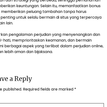
turan dan strategi yang berbeda, sehingga pemahaman
berikan keuntungan. Selain itu, memanfaatkan bonus
at memberikan peluang tambahan tanpa harus
penting untuk selalu bermain di situs yang terpercaya
in lain.
arkan pengalaman perjudian yang menyenangkan dan
ati-hati, memprioritaskan keamanan, dan bermain
erbagai aspek yang terlibat dalam perjudian online,
 lebih aman dan bijaksana.
ve a Reply
e published.
Required fields are marked
*