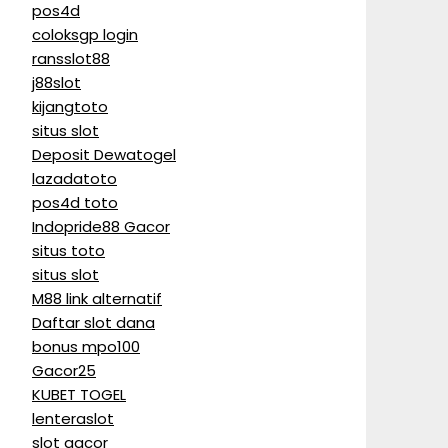
pos4d
coloksgp login
ransslot88
j88slot
kijangtoto
situs slot
Deposit Dewatogel
lazadatoto
pos4d toto
Indopride88 Gacor
situs toto
situs slot
M88 link alternatif
Daftar slot dana
bonus mpo100
Gacor25
KUBET TOGEL
lenteraslot
slot gacor