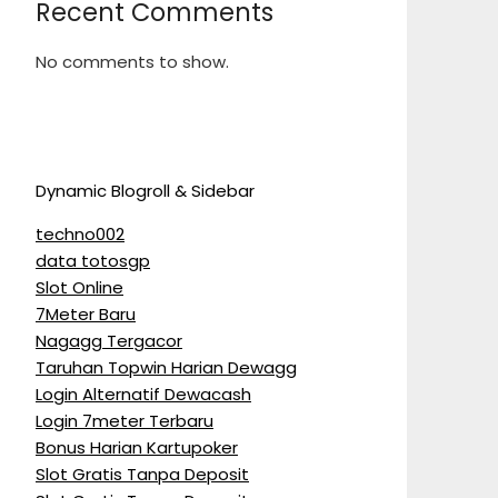
Recent Comments
No comments to show.
Dynamic Blogroll & Sidebar
techno002
data totosgp
Slot Online
7Meter Baru
Nagagg Tergacor
Taruhan Topwin Harian Dewagg
Login Alternatif Dewacash
Login 7meter Terbaru
Bonus Harian Kartupoker
Slot Gratis Tanpa Deposit