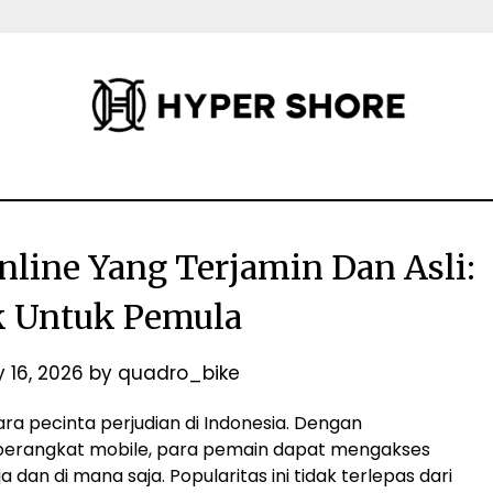
nline Yang Terjamin Dan Asli:
k Untuk Pemula
 16, 2026
by
quadro_bike
ara pecinta perjudian di Indonesia. Dengan
perangkat mobile, para pemain dapat mengakses
dan di mana saja. Popularitas ini tidak terlepas dari