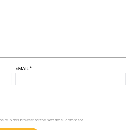
EMAIL
*
te in this browser for the next time I comment.