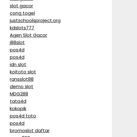
slot gacor
cong togel
justschoolsproject.org
kdslots777
Agen Slot Gacor
j88slot
pos4d
pos4d
idn slot
koitoto slot
ransslot88
demo slot
MDG288
tata4d
kokopik
pos4d toto
pos4d
bromoslot daftar