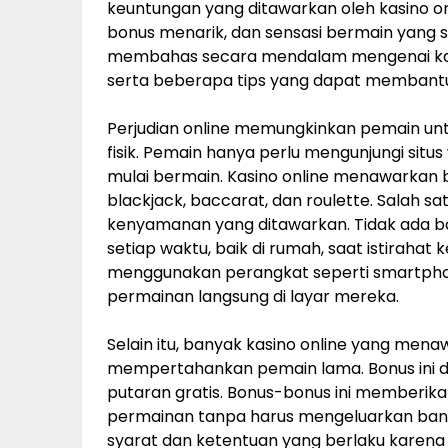
keuntungan yang ditawarkan oleh kasino on
bonus menarik, dan sensasi bermain yang san
membahas secara mendalam mengenai kas
serta beberapa tips yang dapat membant
Perjudian online memungkinkan pemain unt
fisik. Pemain hanya perlu mengunjungi situ
mulai bermain. Kasino online menawarkan be
blackjack, baccarat, dan roulette. Salah 
kenyamanan yang ditawarkan. Tidak ada b
setiap waktu, baik di rumah, saat istiraha
menggunakan perangkat seperti smartphon
permainan langsung di layar mereka.
Selain itu, banyak kasino online yang me
mempertahankan pemain lama. Bonus ini d
putaran gratis. Bonus-bonus ini member
permainan tanpa harus mengeluarkan ban
syarat dan ketentuan yang berlaku karena