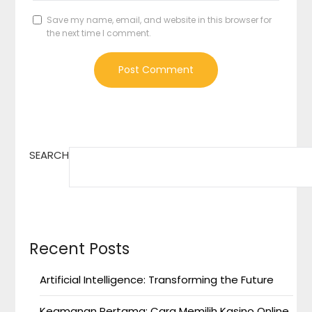
Save my name, email, and website in this browser for
the next time I comment.
SEARCH
Recent Posts
Artificial Intelligence: Transforming the Future
Keamanan Pertama: Cara Memilih Kasino Online