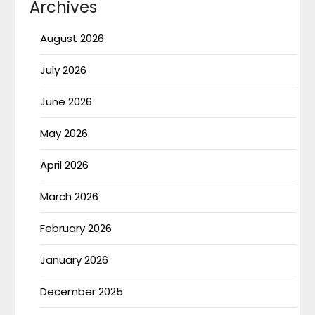
Archives
August 2026
July 2026
June 2026
May 2026
April 2026
March 2026
February 2026
January 2026
December 2025