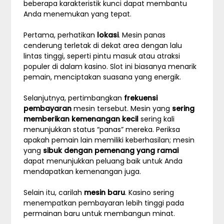
beberapa karakteristik kunci dapat membantu
Anda menemukan yang tepat.
Pertama, perhatikan
lokasi
. Mesin panas
cenderung terletak di dekat area dengan lalu
lintas tinggi, seperti pintu masuk atau atraksi
populer di dalam kasino. Slot ini biasanya menarik
pemain, menciptakan suasana yang energik.
Selanjutnya, pertimbangkan
frekuensi
pembayaran
mesin tersebut. Mesin yang
sering
memberikan kemenangan kecil
sering kali
menunjukkan status “panas” mereka. Periksa
apakah pemain lain memiliki keberhasilan; mesin
yang
sibuk dengan pemenang yang ramai
dapat menunjukkan peluang baik untuk Anda
mendapatkan kemenangan juga.
Selain itu, carilah
mesin baru
. Kasino sering
menempatkan pembayaran lebih tinggi pada
permainan baru untuk membangun minat.