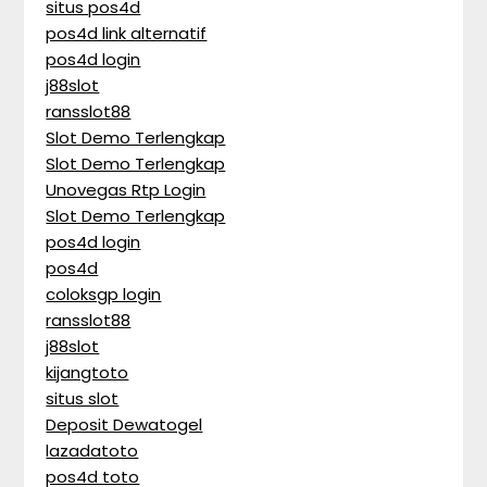
situs pos4d
pos4d link alternatif
pos4d login
j88slot
ransslot88
Slot Demo Terlengkap
Slot Demo Terlengkap
Unovegas Rtp Login
Slot Demo Terlengkap
pos4d login
pos4d
coloksgp login
ransslot88
j88slot
kijangtoto
situs slot
Deposit Dewatogel
lazadatoto
pos4d toto