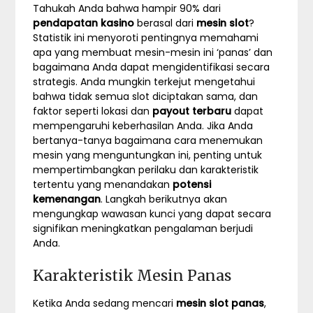
Tahukah Anda bahwa hampir 90% dari
pendapatan kasino
berasal dari
mesin slot
?
Statistik ini menyoroti pentingnya memahami
apa yang membuat mesin-mesin ini ‘panas’ dan
bagaimana Anda dapat mengidentifikasi secara
strategis. Anda mungkin terkejut mengetahui
bahwa tidak semua slot diciptakan sama, dan
faktor seperti lokasi dan
payout terbaru
dapat
mempengaruhi keberhasilan Anda. Jika Anda
bertanya-tanya bagaimana cara menemukan
mesin yang menguntungkan ini, penting untuk
mempertimbangkan perilaku dan karakteristik
tertentu yang menandakan
potensi
kemenangan
. Langkah berikutnya akan
mengungkap wawasan kunci yang dapat secara
signifikan meningkatkan pengalaman berjudi
Anda.
Karakteristik Mesin Panas
Ketika Anda sedang mencari
mesin slot panas
,