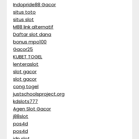
Indopride88 Gacor
situs toto
situs slot
M88 link alternatif
Daftar slot dana
bonus mpo100
Gacor25
KUBET TOGEL
lenteraslot
slot gacor
slot gacor
cong togel
justschoolsproject.org
kdslots777
Agen Slot Gacor
j88slot
pos4d
pos4d
idn slot