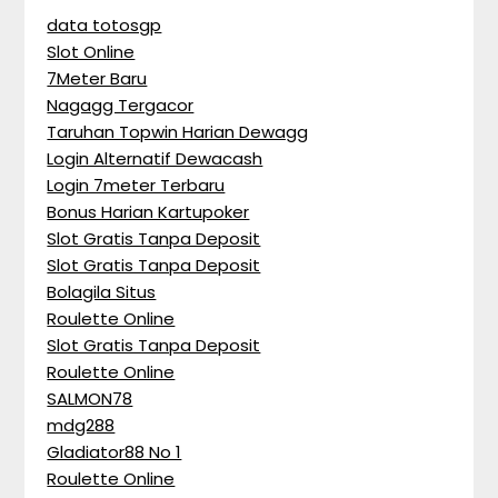
data totosgp
Slot Online
7Meter Baru
Nagagg Tergacor
Taruhan Topwin Harian Dewagg
Login Alternatif Dewacash
Login 7meter Terbaru
Bonus Harian Kartupoker
Slot Gratis Tanpa Deposit
Slot Gratis Tanpa Deposit
Bolagila Situs
Roulette Online
Slot Gratis Tanpa Deposit
Roulette Online
SALMON78
mdg288
Gladiator88 No 1
Roulette Online