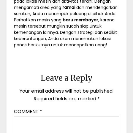
pada lokasi mesin dan aktivitas terkini. Dengan
mengamati area yang
ramai
dan mendengarkan
sorakan, Anda menumpuk peluang di pihak Anda.
Perhatikan mesin yang
baru membayar
, karena
mesin tersebut mungkin sudah siap untuk
kemenangan lainnya. Dengan strategi dan sedikit
keberuntungan, Anda akan menemukan lokasi
panas berikutnya untuk mendapatkan uang!
Leave a Reply
Your email address will not be published.
Required fields are marked
*
COMMENT
*