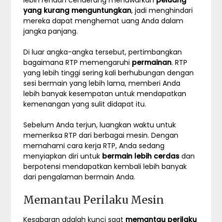
yang kurang menguntungkan
, jadi menghindari
mereka dapat menghemat uang Anda dalam
jangka panjang.
Di luar angka-angka tersebut, pertimbangkan
bagaimana RTP memengaruhi
permainan
. RTP
yang lebih tinggi sering kali berhubungan dengan
sesi bermain yang lebih lama, memberi Anda
lebih banyak kesempatan untuk mendapatkan
kemenangan yang sulit didapat itu.
Sebelum Anda terjun, luangkan waktu untuk
memeriksa RTP dari berbagai mesin. Dengan
memahami cara kerja RTP, Anda sedang
menyiapkan diri untuk
bermain lebih cerdas
dan
berpotensi mendapatkan kembali lebih banyak
dari pengalaman bermain Anda.
Memantau Perilaku Mesin
Kesabaran adalah kunci saat
memantau perilaku