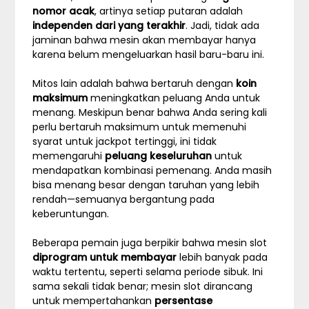
nomor acak
, artinya setiap putaran adalah
independen dari yang terakhir
. Jadi, tidak ada
jaminan bahwa mesin akan membayar hanya
karena belum mengeluarkan hasil baru-baru ini.
Mitos lain adalah bahwa bertaruh dengan
koin
maksimum
meningkatkan peluang Anda untuk
menang. Meskipun benar bahwa Anda sering kali
perlu bertaruh maksimum untuk memenuhi
syarat untuk jackpot tertinggi, ini tidak
memengaruhi
peluang keseluruhan
untuk
mendapatkan kombinasi pemenang. Anda masih
bisa menang besar dengan taruhan yang lebih
rendah—semuanya bergantung pada
keberuntungan.
Beberapa pemain juga berpikir bahwa mesin slot
diprogram untuk membayar
lebih banyak pada
waktu tertentu, seperti selama periode sibuk. Ini
sama sekali tidak benar; mesin slot dirancang
untuk mempertahankan
persentase