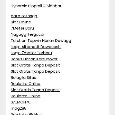
Dynamic Blogroll & Sidebar
data totosgp
Slot Online
7Meter Baru
Nagagg Tergacor
Taruhan Topwin Harian Dewagg
Login Alternatif Dewacash
Login 7meter Terbaru
Bonus Harian Kartupoker
Slot Gratis Tanpa Deposit
Slot Gratis Tanpa Deposit
Bolagila Situs
Roulette Online
Slot Gratis Tanpa Deposit
Roulette Online
SALMON78
mdg288
Gladiator88 No 1