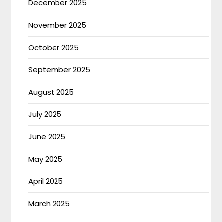
December 2025
November 2025
October 2025
September 2025
August 2025
July 2025
June 2025
May 2025
April 2025
March 2025