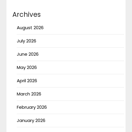
Archives
August 2026
July 2026
June 2026
May 2026
April 2026
March 2026
February 2026
January 2026