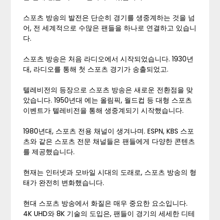
스포츠 방송의 발전은 단순히 경기를 생중계하는 것을 넘
어, 전 세계적으로 수많은 팬들을 하나로 연결하고 있습니
다.
스포츠 방송은 처음 라디오에서 시작되었습니다. 1930년
대, 라디오를 통해 첫 스포츠 경기가 송출되었고.
텔레비전의 등장으로 스포츠 방송은 새로운 전환점을 맞
았습니다. 1950년대 에는 올림픽, 월드컵 등 대형 스포츠
이벤트가 텔레비전을 통해 생중계되기 시작했습니다.
1980년대, 스포츠 전용 채널이 생겨나며. ESPN, KBS 스포
츠와 같은 스포츠 전문 채널들은 팬들에게 다양한 콘텐츠
를 제공했습니다.
현재는 인터넷과 모바일 시대의 도래로, 스포츠 방송의 형
태가 완전히 변화했습니다.
현대 스포츠 방송에서 화질은 매우 중요한 요소입니다.
4K UHD와 8K 기술의 도입은, 팬들이 경기의 세세한 디테